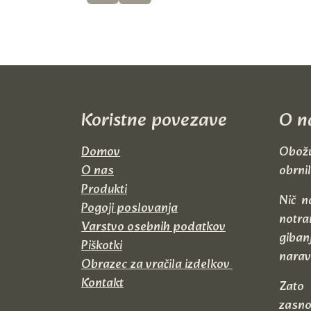
Koristne p​ovezave
O n
Domov
Obožu
O nas
obrnil
Produkti
Nič n
Pogoji poslovanja
notra
Varstvo osebnih podatkov
giban
Piškotki
narav
Obrazec za vračila izdelkov
Kontakt
Zato 
zasno