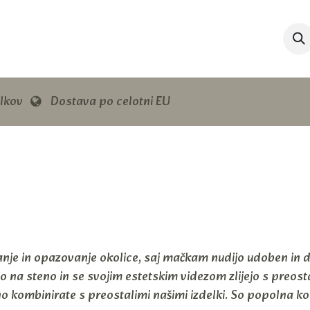
hištvo
Trgovina
Blog
O nas
Kontakt
elkov
Dostava po celotni EU
nje in opazovanje okolice, saj mačkam nudijo udoben in dv
jo na steno in se svojim estetskim videzom zlijejo s preo
o kombinirate s preostalimi našimi izdelki. So popolna ko