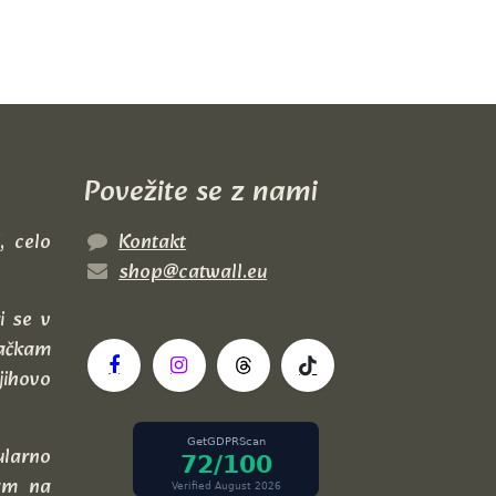
Povežite se z nami
, celo
Kontakt
shop@catwall.eu
i se v
mačkam
jihovo
ularno
kam na