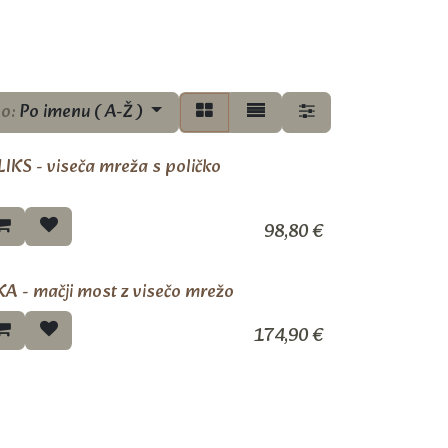
po:
Po imenu ( A-Ž )
LIKS - viseča mreža s poličko
Novo!
98,80
€
KA - mačji most z visečo mrežo
Novo!
174,90
€