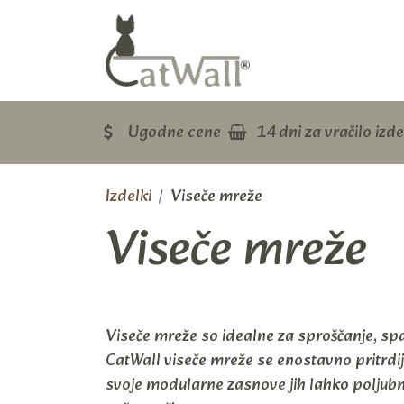
Skip to Content
Domov
Mačje po
Ugodne cene
14 dni za vračilo izd
Izdelki
Viseče mreže
Viseče mreže
Viseče mreže so idealne za sproščanje, spa
CatWall viseče mreže se enostavno pritrdi
svoje modularne zasnove jih lahko poljubn