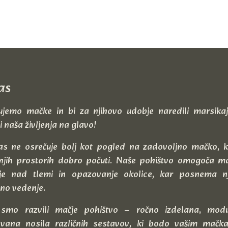
as
jemo mačke in bi za njihovo udobje naredili marsikaj
i naša življenja na glavo!
as ne osrečuje bolj kot pogled na zadovoljno mačko, k
njih prostorih dobro počuti. Naše pohištvo omogoča 
je nad tlemi in opazovanje okolice, kar posnema n
no vedenje.
smo razvili mačje pohištvo – ročno izdelana, mod
vana nosila različnih sestavov, ki bodo vašim mač