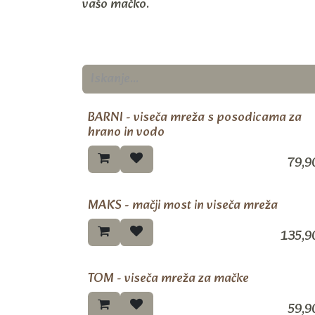
vašo mačko.
BARNI - viseča mreža s posodicama za
No
hrano in vodo
79,9
MAKS - mačji most in viseča mreža
No
135,9
TOM - viseča mreža za mačke
No
59,9