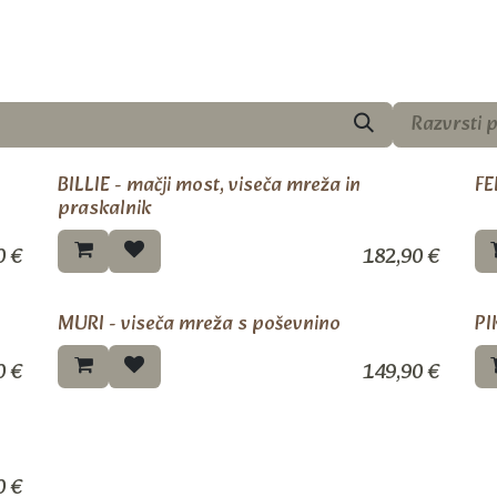
Razvrsti 
BILLIE - mačji most, viseča mreža in
FE
vo!
Novo!
praskalnik
0
€
182,90
€
MURI - viseča mreža s poševnino
PI
vo!
Novo!
0
€
149,90
€
vo!
0
€