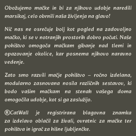
Obožujemo mačke in bi za njihovo udobje naredili
marsikaj, celo obrnili naša življenja na glavo!
Nič nas ne osrečuje bolj kot pogled na zadovoljno
mačko, ki se v notranjih prostorih dobro počuti. Naše
pohištvo omogoča mačkam gibanje nad tlemi in
opazovanje okolice, kar posnema njihovo naravno
vedenje.
Zato smo razvili mačje pohištvo – ročno izdelana,
modularno zasnovana nosila različnih sestavov, ki
bodo vašim mačkam na stenah vašega doma
omogočila udobje, kot si ga zaslužijo.
CatWall je registrirana blagovna znamka
za izdelavo oblačil za živali, ovratnic za mačke ter
pohištva in igrač za hišne ljubljenčke.