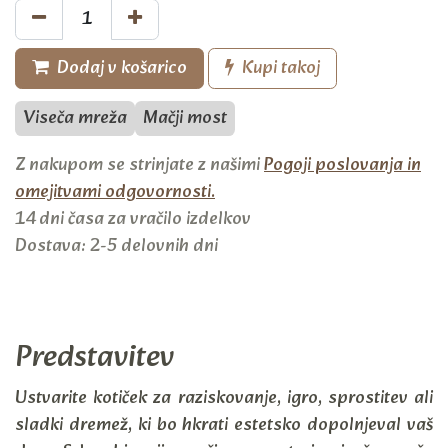
Dodaj v košarico
Kupi takoj
Viseča mreža
Mačji most
Z nakupom se strinjate z našimi
Pogoji poslovanja in
omejitvami odgovornosti.
14 dni časa za vračilo izdelkov
Dostava: 2-5 delovnih dni
Predstavitev
Ustvarite kotiček za raziskovanje, igro, sprostitev ali
sladki dremež, ki bo hkrati estetsko dopolnjeval vaš