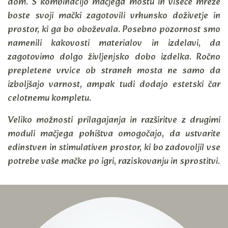
dom. S kombinacijo mačjega mostu in viseče mreže
boste svoji mački zagotovili vrhunsko doživetje in
prostor, ki ga bo oboževala. Posebno pozornost smo
namenili kakovosti materialov in izdelavi, da
zagotovimo dolgo življenjsko dobo izdelka. Ročno
prepletene vrvice ob straneh mosta ne samo da
izboljšajo varnost, ampak tudi dodajo estetski čar
celotnemu kompletu.
Veliko možnosti prilagajanja in razširitve z drugimi
moduli mačjega pohištva omogočajo, da ustvarite
edinstven in stimulativen prostor, ki bo zadovoljil vse
potrebe vaše mačke po igri, raziskovanju in sprostitvi.