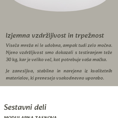
Izjemna vzdržljivost in trpežnost
Viseča mreža ni le udobna, ampak tudi zelo močna.
Njeno vzdržljivost smo dokazali s testiranjem teže
30 kg, kar je veliko več, kot potrebuje vaša mačka.
Je zanesljiva, stabilna in narejena iz kvalitetnih
materialov, ki prenesejo vsakodnevno uporabo.
Sestavni deli