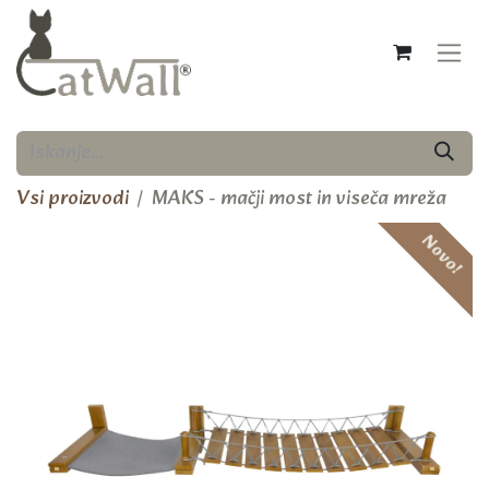
Skip to Content
Vsi proizvodi
MAKS - mačji most in viseča mreža
Novo!