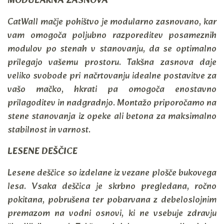
MODULARNA ZASNOVA
CatWall mačje pohištvo je modularno zasnovano, kar
vam omogoča poljubno razporeditev posameznih
modulov po stenah v stanovanju, da se optimalno
prilegajo vašemu prostoru. Takšna zasnova daje
veliko svobode pri načrtovanju idealne postavitve za
vašo mačko, hkrati pa omogoča enostavno
prilagoditev in nadgradnjo. Montažo priporočamo na
stene stanovanja iz opeke ali betona za maksimalno
stabilnost in varnost.
LESENE DEŠČICE
Lesene deščice so izdelane iz vezane plošče bukovega
lesa. Vsaka deščica je skrbno pregledana, ročno
pokitana, pobrušena ter pobarvana z debeloslojnim
premazom na vodni osnovi, ki ne vsebuje zdravju