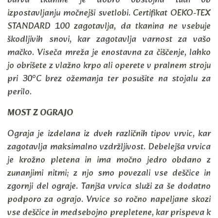
barva tkanine je dobro obstojna tudi ob
izpostavljanju močnejši svetlobi. Certifikat OEKO-TEX
STANDARD 100 zagotavlja, da tkanina ne vsebuje
škodljivih snovi, kar zagotavlja varnost za vašo
mačko. Viseča mreža je enostavna za čiščenje, lahko
jo obrišete z vlažno krpo ali operete v pralnem stroju
pri 30°C brez ožemanja ter posušite na stojalu za
perilo.
MOST Z OGRAJO
Ograja je izdelana iz dveh različnih tipov vrvic, kar
zagotavlja maksimalno vzdržljivost. Debelejša vrvica
je krožno pletena in ima močno jedro obdano z
zunanjimi nitmi; z njo smo povezali vse deščice in
zgornji del ograje. Tanjša vrvica služi za še dodatno
podporo za ograjo. Vrvice so ročno napeljane skozi
vse deščice in medsebojno prepletene, kar prispeva k