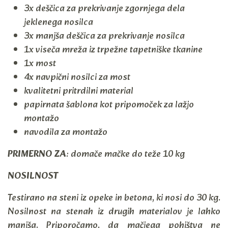
3x deščica za prekrivanje zgornjega dela
jeklenega nosilca
3x manjša deščica za prekrivanje nosilca
1x viseča mreža iz trpežne tapetniške tkanine
1x most
4x navpični nosilci za most
kvalitetni pritrdilni material
papirnata šablona kot pripomoček za lažjo
montažo
navodila za montažo
PRIMERNO ZA
: domače mačke do teže 10 kg
NOSILNOST
Testirano na steni iz opeke in betona, ki nosi do 30 kg.
Nosilnost na stenah iz drugih materialov je lahko
manjša. Priporočamo, da mačjega pohištva ne